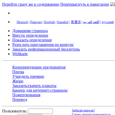
Перейти сразу же к содержанию
Перепрыгнуть к навигации
Deutsch
|
Français
|
English
|
Español
|
普通话
|
اللغة العربية
|
русский
Домашняя страница
Ввести определение
Показать определения
Разослать приглашения на конкурс
Заказать информационный бюллетень
Weltkarte
Кооперирующие предприятия
Призы
Учредить премию
Жюри
Заказать/скачать плакаты
Баннер для интернет-страницы
Пожертвования
Перевод
Забыли пароль?
Пользователь:
Снова зарегистрироваться