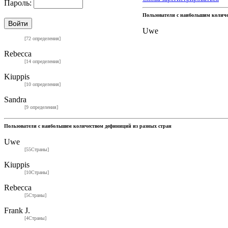
Пароль:
Пользователи с наибольшим колич
Uwe
[72 определения]
Rebecca
[14 определения]
Kiuppis
[10 определения]
Sandra
[9 определения]
Пользователи с наибольшим количеством дефиниций из разных стран
Uwe
[55Страны]
Kiuppis
[10Страны]
Rebecca
[5Страны]
Frank J.
[4Страны]