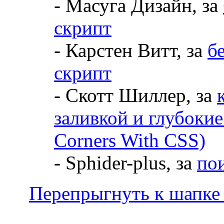
- Maсуга Дизайн, за
скрипт
- Карстен Витт, за
б
скрипт
- Скотт Шиллер, за
заливкой и глубоки
Corners With CSS)
- Sphider-plus, за
по
Перепрыгнуть к шапке