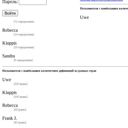
Пароль:
Пользователи с наибольшим колич
Uwe
[72 определения]
Rebecca
[14 определения]
Kiuppis
[10 определения]
Sandra
[9 определения]
Пользователи с наибольшим количеством дефиниций из разных стран
Uwe
[55Страны]
Kiuppis
[10Страны]
Rebecca
[5Страны]
Frank J.
[4Страны]