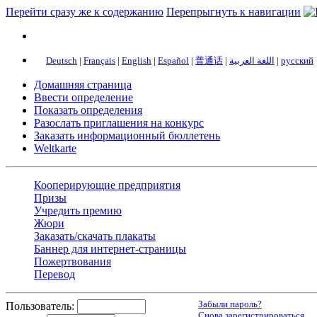
Перейти сразу же к содержанию
Перепрыгнуть к навигации
Deutsch
|
Français
|
English
|
Español
|
普通话
|
اللغة العربية
|
русский
Домашняя страница
Ввести определение
Показать определения
Разослать приглашения на конкурс
Заказать информационный бюллетень
Weltkarte
Кооперирующие предприятия
Призы
Учредить премию
Жюри
Заказать/скачать плакаты
Баннер для интернет-страницы
Пожертвования
Перевод
Забыли пароль?
Пользователь:
Снова зарегистрироваться