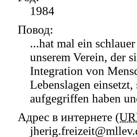
1984
Повод:
...hat mal ein schlaue
unserem Verein, der s
Integration von Mens
Lebenslagen einsetzt, 
aufgegriffen haben u
Адрес в интернете (
UR
jherig.freizeit@mllev.