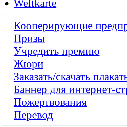
Weltkarte
Кооперирующие предп
Призы
Учредить премию
Жюри
Заказать/скачать плакат
Баннер для интернет-с
Пожертвования
Перевод