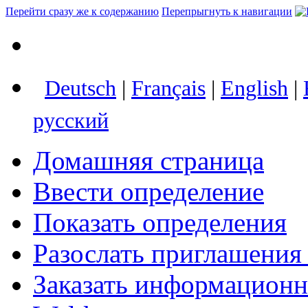
Перейти сразу же к содержанию
Перепрыгнуть к навигации
Deutsch
|
Français
|
English
|
русский
Домашняя страница
Ввести определение
Показать определения
Разослать приглашения
Заказать информацион