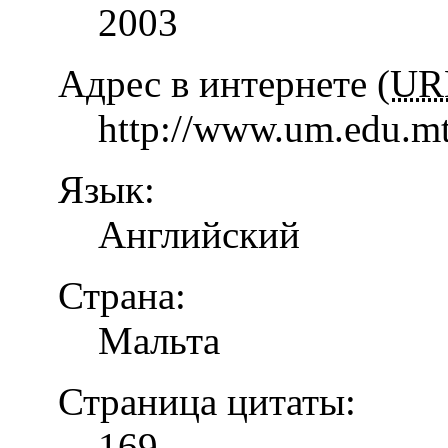
2003
Адрес в интернете (
UR
http://www.um.edu.mt
Язык:
Английский
Страна:
Мальта
Страница цитаты:
169