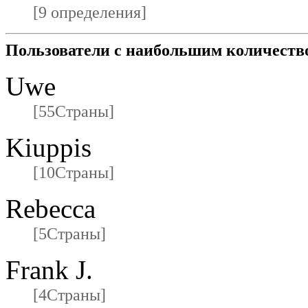
[9 определения]
Пользователи с наибольшим количеств
Uwe
[55Страны]
Kiuppis
[10Страны]
Rebecca
[5Страны]
Frank J.
[4Страны]