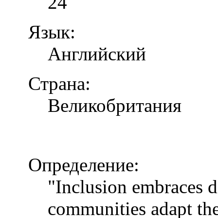
24
Язык:
Английский
Страна:
Великобритания
Определение:
"Inclusion embraces di
communities adapt the