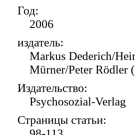
Год:
2006
издатель:
Markus Dederich/Hein
Mürner/Peter Rödler (
Издательство:
Psychosozial-Verlag
Страницы статьи:
98-113