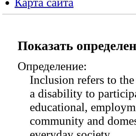
Карта сайта
Показать определе
Определение:
Inclusion refers to th
a disability to particip
educational, employme
community and domesti
everyday society.