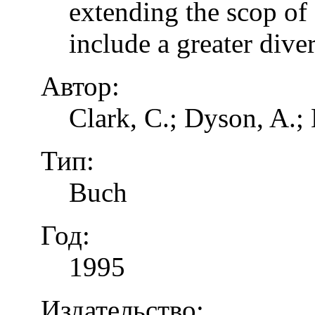
extending the scop of 
include a greater dive
Автор:
Clark, C.; Dyson, A.;
Тип:
Buch
Год:
1995
Издательство: