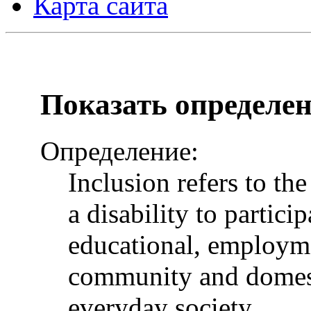
Карта сайта
Показать определе
Определение:
Inclusion refers to th
a disability to particip
educational, employme
community and domesti
everyday society.