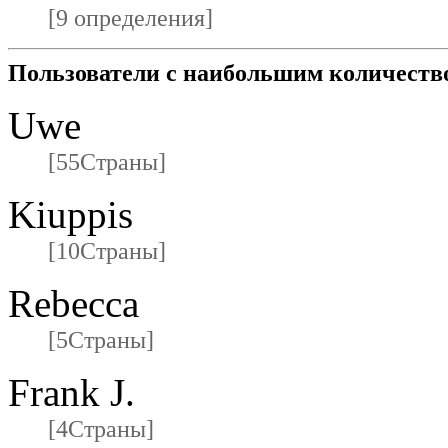
[9 определения]
Пользователи с наибольшим количеств
Uwe
[55Страны]
Kiuppis
[10Страны]
Rebecca
[5Страны]
Frank J.
[4Страны]