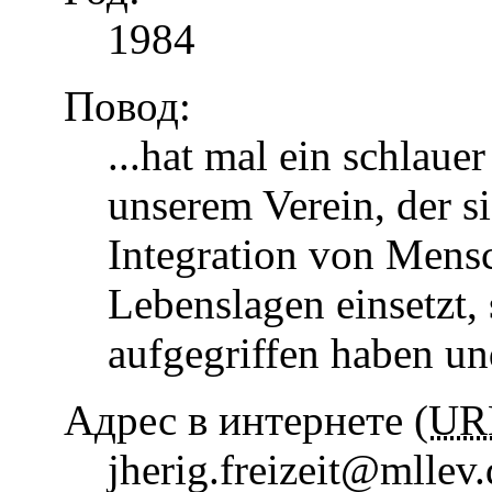
1984
Повод:
...hat mal ein schlaue
unserem Verein, der s
Integration von Mens
Lebenslagen einsetzt, 
aufgegriffen haben u
Адрес в интернете (
UR
jherig.freizeit@mllev.