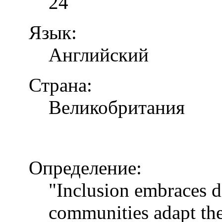
24
Язык:
Английский
Страна:
Великобритания
Определение:
"Inclusion embraces di
communities adapt the