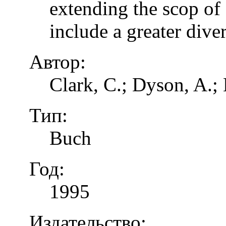
extending the scop of 
include a greater dive
Автор:
Clark, C.; Dyson, A.;
Тип:
Buch
Год:
1995
Издательство: