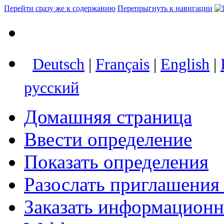
Перейти сразу же к содержанию
Перепрыгнуть к навигации
Deutsch
|
Français
|
English
|
русский
Домашняя страница
Ввести определение
Показать определения
Разослать приглашения
Заказать информацион