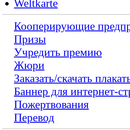
Weltkarte
Кооперирующие предп
Призы
Учредить премию
Жюри
Заказать/скачать плакат
Баннер для интернет-с
Пожертвования
Перевод