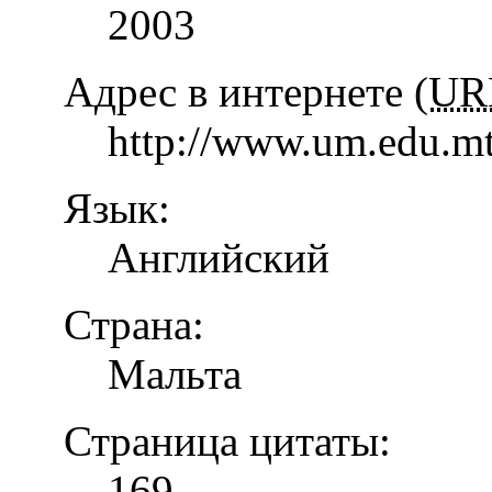
2003
Адрес в интернете (
UR
http://www.um.edu.mt
Язык:
Английский
Страна:
Мальта
Страница цитаты:
169