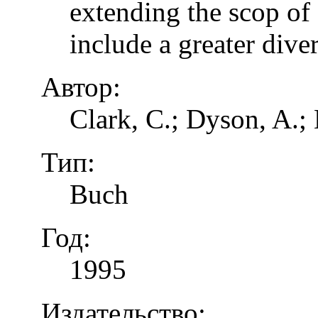
extending the scop of 
include a greater dive
Автор:
Clark, C.; Dyson, A.;
Тип:
Buch
Год:
1995
Издательство: