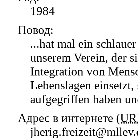
1984
Повод:
...hat mal ein schlaue
unserem Verein, der s
Integration von Mens
Lebenslagen einsetzt, 
aufgegriffen haben u
Адрес в интернете (
UR
jherig.freizeit@mllev.