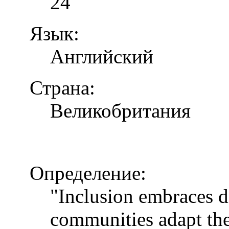
24
Язык:
Английский
Страна:
Великобритания
Определение:
"Inclusion embraces di
communities adapt the