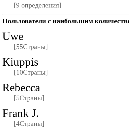
[9 определения]
Пользователи с наибольшим количеств
Uwe
[55Страны]
Kiuppis
[10Страны]
Rebecca
[5Страны]
Frank J.
[4Страны]