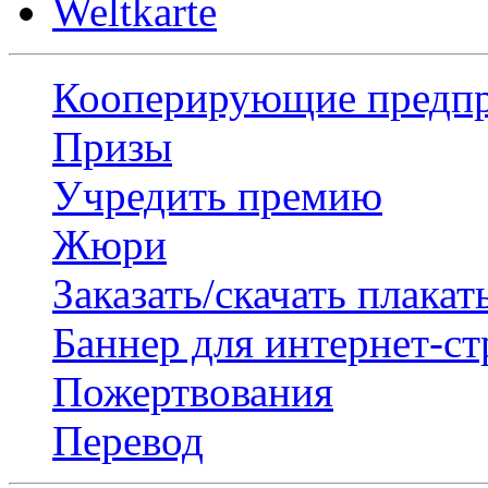
Weltkarte
Кооперирующие предп
Призы
Учредить премию
Жюри
Заказать/скачать плакат
Баннер для интернет-с
Пожертвования
Перевод