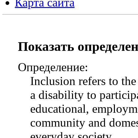
Карта сайта
Показать определе
Определение:
Inclusion refers to th
a disability to particip
educational, employme
community and domesti
everyday society.