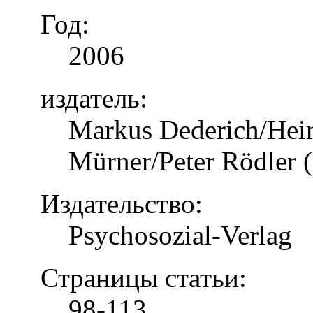
Год:
2006
издатель:
Markus Dederich/Hein
Mürner/Peter Rödler (
Издательство:
Psychosozial-Verlag
Страницы статьи:
98-113