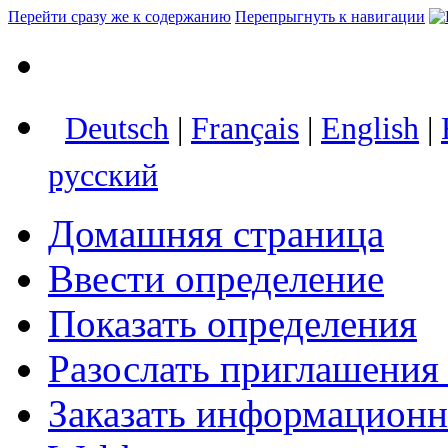
Перейти сразу же к содержанию
Перепрыгнуть к навигации
Deutsch
|
Français
|
English
|
русский
Домашняя страница
Ввести определение
Показать определения
Разослать приглашения
Заказать информацион