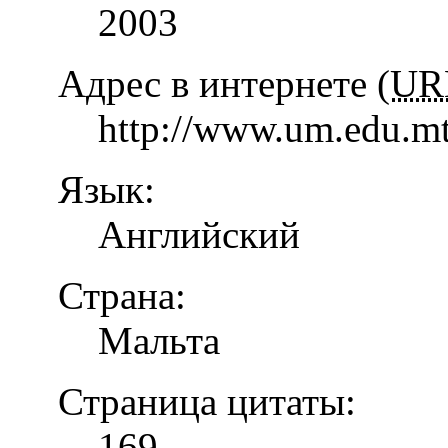
2003
Адрес в интернете (
UR
http://www.um.edu.mt
Язык:
Английский
Страна:
Мальта
Страница цитаты:
169