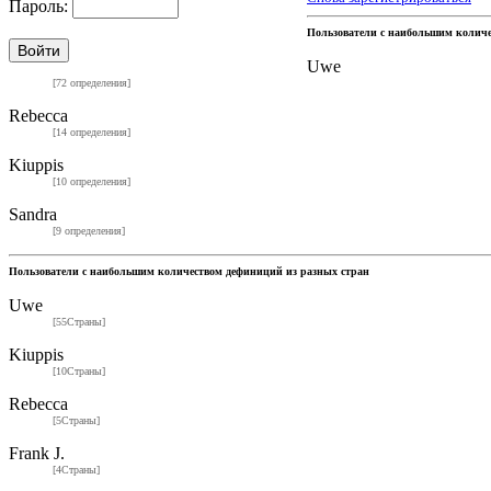
Пароль:
Пользователи с наибольшим колич
Uwe
[72 определения]
Rebecca
[14 определения]
Kiuppis
[10 определения]
Sandra
[9 определения]
Пользователи с наибольшим количеством дефиниций из разных стран
Uwe
[55Страны]
Kiuppis
[10Страны]
Rebecca
[5Страны]
Frank J.
[4Страны]