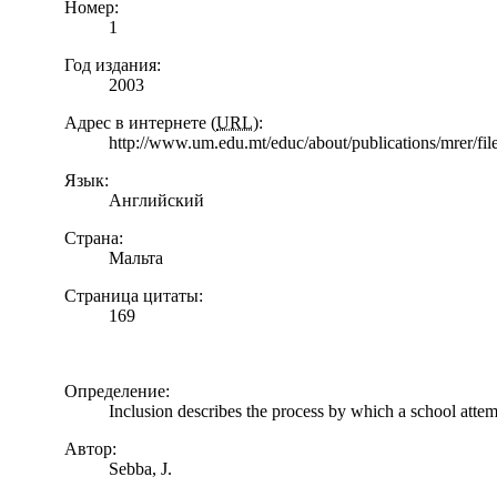
Номер:
1
Год издания:
2003
Адрес в интернете (
URL
):
http://www.um.edu.mt/educ/about/publications/mrer/f
Язык:
Английский
Страна:
Мальта
Страница цитаты:
169
Определение:
Inclusion describes the process by which a school attemp
Автор:
Sebba, J.