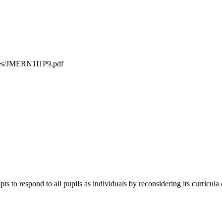
iles/JMERN1I1P9.pdf
ts to respond to all pupils as individuals by reconsidering its curricula