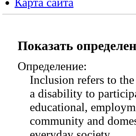
Карта сайта
Показать определе
Определение:
Inclusion refers to th
a disability to particip
educational, employme
community and domesti
everyday society.