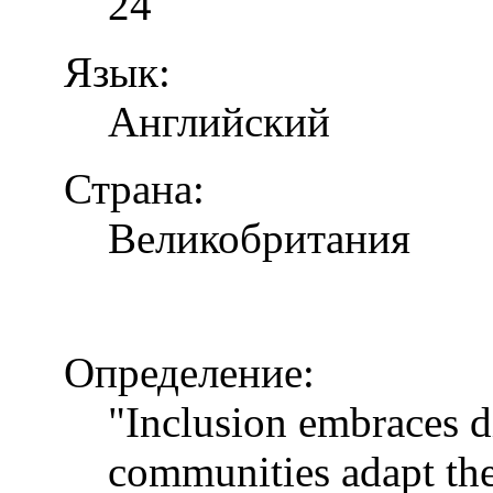
24
Язык:
Английский
Страна:
Великобритания
Определение:
"Inclusion embraces di
communities adapt the