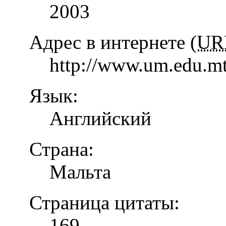
2003
Адрес в интернете (
UR
http://www.um.edu.mt
Язык:
Английский
Страна:
Мальта
Страница цитаты:
169