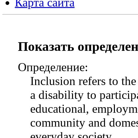
Карта сайта
Показать определе
Определение:
Inclusion refers to th
a disability to particip
educational, employme
community and domesti
everyday society.