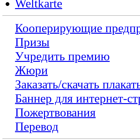
Weltkarte
Кооперирующие предп
Призы
Учредить премию
Жюри
Заказать/скачать плакат
Баннер для интернет-с
Пожертвования
Перевод