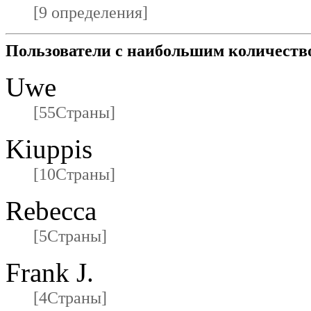
[9 определения]
Пользователи с наибольшим количеств
Uwe
[55Страны]
Kiuppis
[10Страны]
Rebecca
[5Страны]
Frank J.
[4Страны]