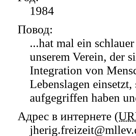
1984
Повод:
...hat mal ein schlaue
unserem Verein, der s
Integration von Mens
Lebenslagen einsetzt, 
aufgegriffen haben u
Адрес в интернете (
UR
jherig.freizeit@mllev.