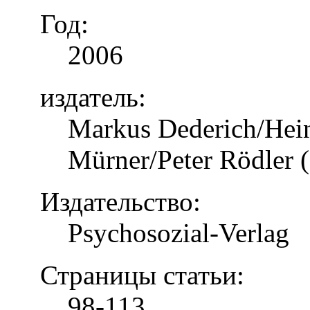
Год:
2006
издатель:
Markus Dederich/Hein
Mürner/Peter Rödler (
Издательство:
Psychosozial-Verlag
Страницы статьи:
98-113