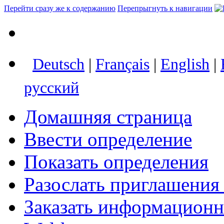
Перейти сразу же к содержанию
Перепрыгнуть к навигации
Deutsch
|
Français
|
English
|
русский
Домашняя страница
Ввести определение
Показать определения
Разослать приглашения
Заказать информацион