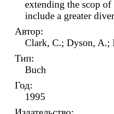
extending the scop of 
include a greater dive
Автор:
Clark, C.; Dyson, A.;
Тип:
Buch
Год:
1995
Издательство: