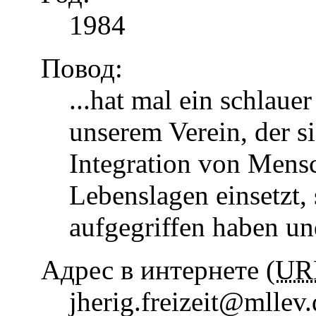
1984
Повод:
...hat mal ein schlaue
unserem Verein, der s
Integration von Mens
Lebenslagen einsetzt, 
aufgegriffen haben u
Адрес в интернете (
UR
jherig.freizeit@mllev.