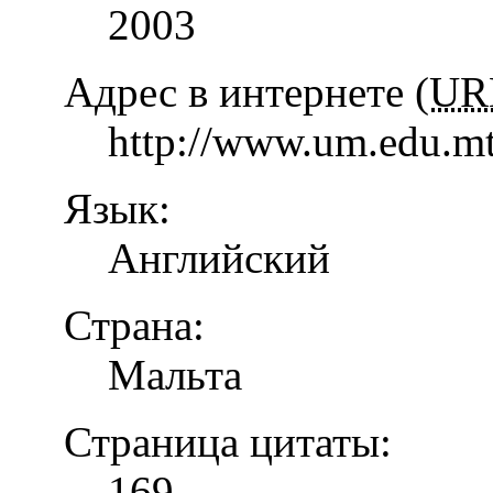
2003
Адрес в интернете (
UR
http://www.um.edu.mt
Язык:
Английский
Страна:
Мальта
Страница цитаты:
169