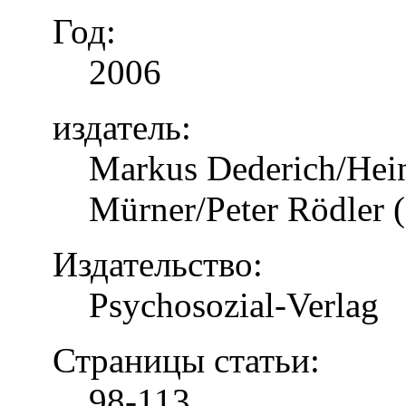
Год:
2006
издатель:
Markus Dederich/Hein
Mürner/Peter Rödler (
Издательство:
Psychosozial-Verlag
Страницы статьи:
98-113