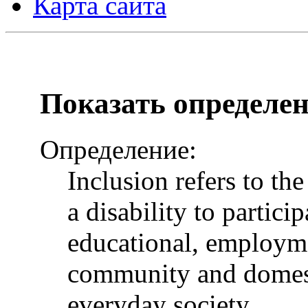
Карта сайта
Показать определе
Определение:
Inclusion refers to th
a disability to particip
educational, employme
community and domesti
everyday society.