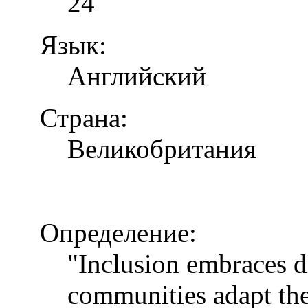
24
Язык:
Английский
Страна:
Великобритания
Определение:
"Inclusion embraces di
communities adapt the