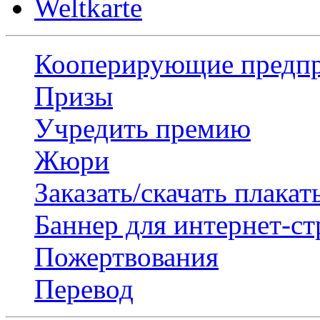
Weltkarte
Кооперирующие предп
Призы
Учредить премию
Жюри
Заказать/скачать плакат
Баннер для интернет-с
Пожертвования
Перевод