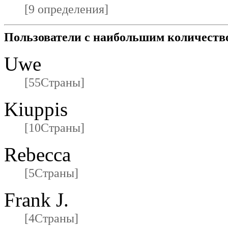
[9 определения]
Пользователи с наибольшим количеств
Uwe
[55Страны]
Kiuppis
[10Страны]
Rebecca
[5Страны]
Frank J.
[4Страны]