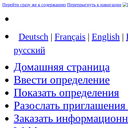
Перейти сразу же к содержанию
Перепрыгнуть к навигации
Deutsch
|
Français
|
English
|
русский
Домашняя страница
Ввести определение
Показать определения
Разослать приглашения
Заказать информацион