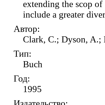
extending the scop of 
include a greater dive
Автор:
Clark, C.; Dyson, A.;
Тип:
Buch
Год:
1995
Издательство: