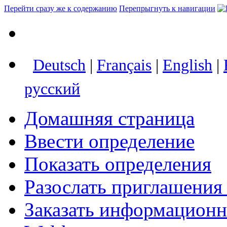
Перейти сразу же к содержанию
Перепрыгнуть к навигации
Deutsch
|
Français
|
English
|
русский
Домашняя страница
Ввести определение
Показать определения
Разослать приглашения
Заказать информацион