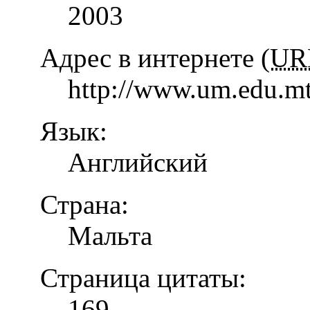
2003
Адрес в интернете (
UR
http://www.um.edu.mt
Язык:
Английский
Страна:
Мальта
Страница цитаты:
169