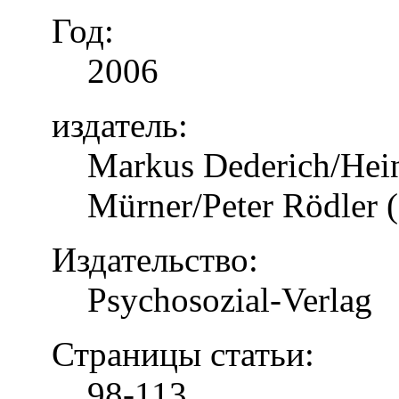
Год:
2006
издатель:
Markus Dederich/Hein
Mürner/Peter Rödler (
Издательство:
Psychosozial-Verlag
Страницы статьи:
98-113