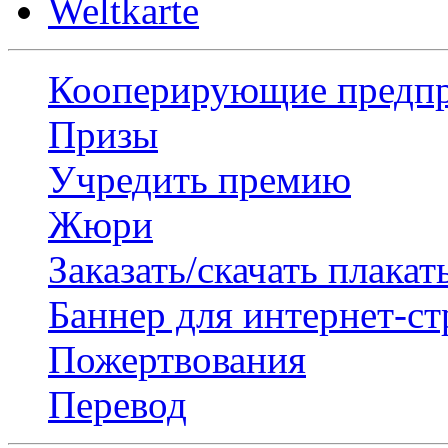
Weltkarte
Кооперирующие предп
Призы
Учредить премию
Жюри
Заказать/скачать плакат
Баннер для интернет-с
Пожертвования
Перевод