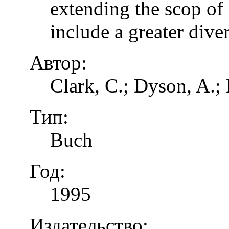
extending the scop of 
include a greater dive
Автор:
Clark, C.; Dyson, A.;
Тип:
Buch
Год:
1995
Издательство: