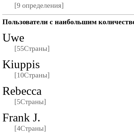
[9 определения]
Пользователи с наибольшим количеств
Uwe
[55Страны]
Kiuppis
[10Страны]
Rebecca
[5Страны]
Frank J.
[4Страны]