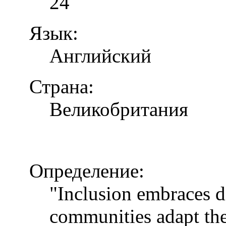
24
Язык:
Английский
Страна:
Великобритания
Определение:
"Inclusion embraces di
communities adapt the