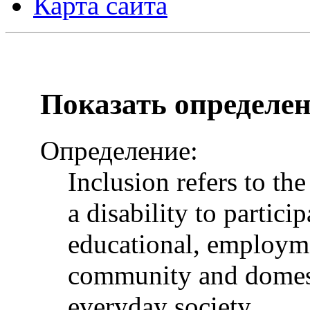
Карта сайта
Показать определе
Определение:
Inclusion refers to th
a disability to particip
educational, employme
community and domesti
everyday society.