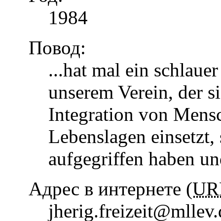
1984
Повод:
...hat mal ein schlaue
unserem Verein, der s
Integration von Mens
Lebenslagen einsetzt, 
aufgegriffen haben u
Адрес в интернете (
UR
jherig.freizeit@mllev.