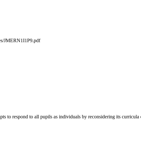
iles/JMERN1I1P9.pdf
ts to respond to all pupils as individuals by reconsidering its curricula