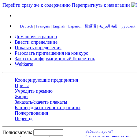
Перейти сразу же к содержанию
Перепрыгнуть к навигации
Deutsch
|
Français
|
English
|
Español
|
普通话
|
اللغة العربية
|
русский
Домашняя страница
Ввести определение
Показать определения
Разослать приглашения на конкурс
Заказать информационный бюллетень
Weltkarte
Кооперирующие предприятия
Призы
Учредить премию
Жюри
Заказать/скачать плакаты
Баннер для интернет-страницы
Пожертвования
Перевод
Забыли пароль?
Пользователь:
Снова зарегистрироваться