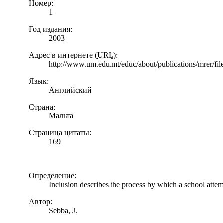
Номер:
1
Год издания:
2003
Адрес в интернете (
URL
):
http://www.um.edu.mt/educ/about/publications/mrer/f
Язык:
Английский
Страна:
Мальта
Страница цитаты:
169
Определение:
Inclusion describes the process by which a school attemp
Автор:
Sebba, J.