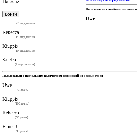
Пароль:
Пользователи с наибольшим колич
Uwe
[72 определения]
Rebecca
[14 определения]
Kiuppis
[10 определения]
Sandra
[9 определения]
Пользователи с наибольшим количеством дефиниций из разных стран
Uwe
[55Страны]
Kiuppis
[10Страны]
Rebecca
[5Страны]
Frank J.
[4Страны]