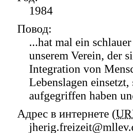
1984
Повод:
...hat mal ein schlaue
unserem Verein, der s
Integration von Mens
Lebenslagen einsetzt, 
aufgegriffen haben u
Адрес в интернете (
UR
jherig.freizeit@mllev.