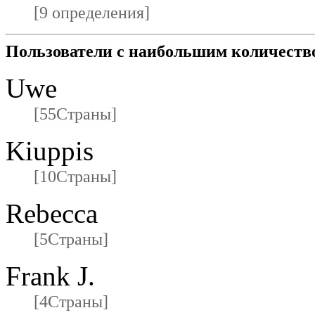
[9 определения]
Пользователи с наибольшим количеств
Uwe
[55Страны]
Kiuppis
[10Страны]
Rebecca
[5Страны]
Frank J.
[4Страны]