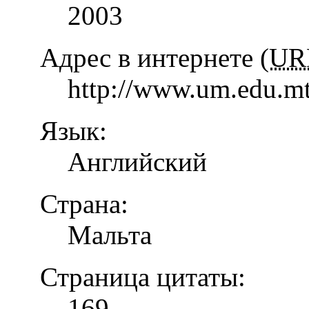
2003
Адрес в интернете (
UR
http://www.um.edu.mt
Язык:
Английский
Страна:
Мальта
Страница цитаты:
169