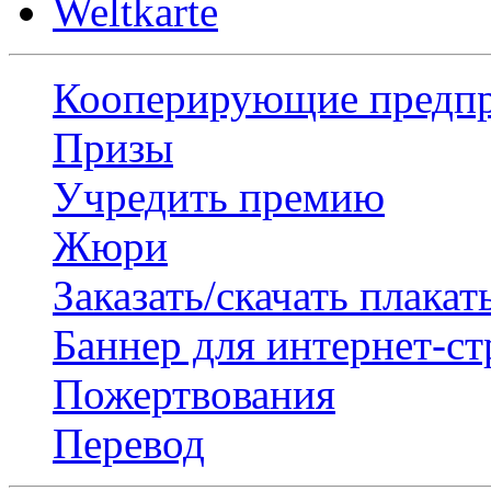
Weltkarte
Кооперирующие предп
Призы
Учредить премию
Жюри
Заказать/скачать плакат
Баннер для интернет-с
Пожертвования
Перевод