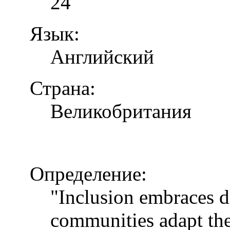
24
Язык:
Английский
Страна:
Великобритания
Определение:
"Inclusion embraces di
communities adapt the