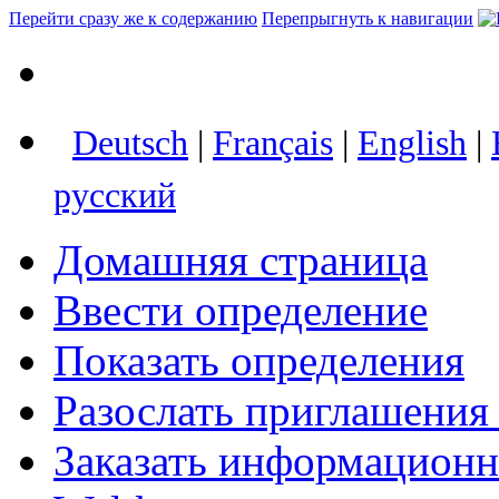
Перейти сразу же к содержанию
Перепрыгнуть к навигации
Deutsch
|
Français
|
English
|
русский
Домашняя страница
Ввести определение
Показать определения
Разослать приглашения
Заказать информацион