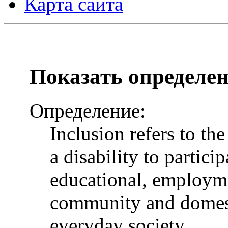
Карта сайта
Показать определе
Определение:
Inclusion refers to th
a disability to particip
educational, employme
community and domesti
everyday society.