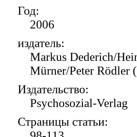
Год:
2006
издатель:
Markus Dederich/Hein
Mürner/Peter Rödler (
Издательство:
Psychosozial-Verlag
Страницы статьи:
98-113