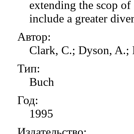
extending the scop of 
include a greater dive
Автор:
Clark, C.; Dyson, A.;
Тип:
Buch
Год:
1995
Издательство: