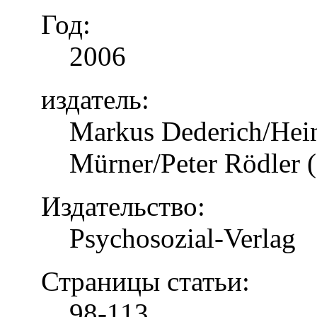
Год:
2006
издатель:
Markus Dederich/Hein
Mürner/Peter Rödler (
Издательство:
Psychosozial-Verlag
Страницы статьи:
98-113