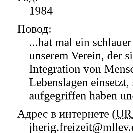
1984
Повод:
...hat mal ein schlaue
unserem Verein, der s
Integration von Mens
Lebenslagen einsetzt, 
aufgegriffen haben u
Адрес в интернете (
UR
jherig.freizeit@mllev.