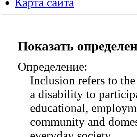
Карта сайта
Показать определе
Определение:
Inclusion refers to th
a disability to particip
educational, employme
community and domesti
everyday society.