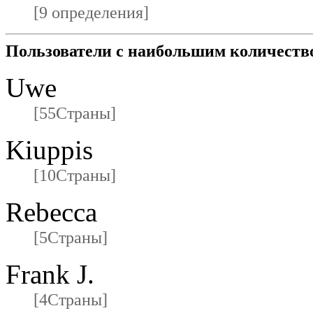
[9 определения]
Пользователи с наибольшим количеств
Uwe
[55Страны]
Kiuppis
[10Страны]
Rebecca
[5Страны]
Frank J.
[4Страны]