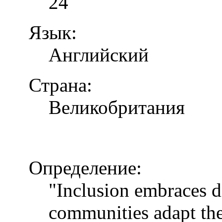
24
Язык:
Английский
Страна:
Великобритания
Определение:
"Inclusion embraces di
communities adapt the