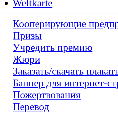
Weltkarte
Кооперирующие предп
Призы
Учредить премию
Жюри
Заказать/скачать плакат
Баннер для интернет-с
Пожертвования
Перевод