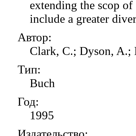
extending the scop of 
include a greater dive
Автор:
Clark, C.; Dyson, A.;
Тип:
Buch
Год:
1995
Издательство: