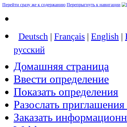
Перейти сразу же к содержанию
Перепрыгнуть к навигации
Deutsch
|
Français
|
English
|
русский
Домашняя страница
Ввести определение
Показать определения
Разослать приглашения
Заказать информацион