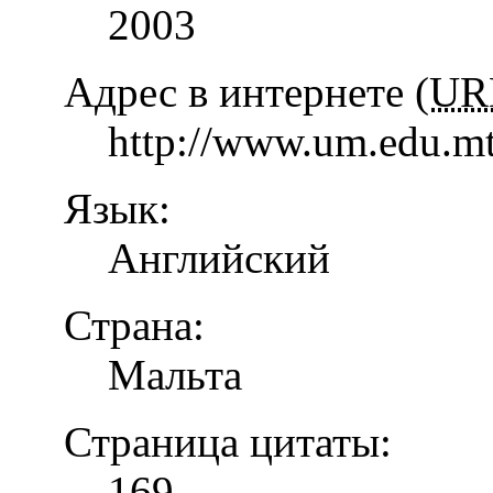
2003
Адрес в интернете (
UR
http://www.um.edu.mt
Язык:
Английский
Страна:
Мальта
Страница цитаты:
169