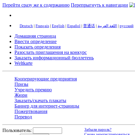
Перейти сразу же к содержанию
Перепрыгнуть к навигации
Deutsch
|
Français
|
English
|
Español
|
普通话
|
اللغة العربية
|
русский
Домашняя страница
Ввести определение
Показать определения
Разослать приглашения на конкурс
Заказать информационный бюллетень
Weltkarte
Кооперирующие предприятия
Призы
Учредить премию
Жюри
Заказать/скачать плакаты
Баннер для интернет-страницы
Пожертвования
Перевод
Забыли пароль?
Пользователь:
Снова зарегистрироваться