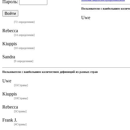
Пароль:
Пользователи с наибольшим колич
Uwe
[72 определения]
Rebecca
[14 определения]
Kiuppis
[10 определения]
Sandra
[9 определения]
Пользователи с наибольшим количеством дефиниций из разных стран
Uwe
[55Страны]
Kiuppis
[10Страны]
Rebecca
[5Страны]
Frank J.
[4Страны]