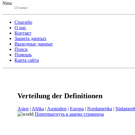
Nina
[2Страны]
Спасибо
О нас
Контакт
Защита данных
Выходные данные
Поиск
Помощь
Карта сайта
Verteilung der Definitionen
Asien
|
Afrika
|
Australien
|
Europa
|
Nordamerika
|
Südameri
Перепрыгнуть к шапке страницы