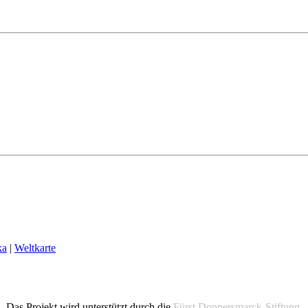
ka
|
Weltkarte
Das Projekt wird unterstützt durch die
Fürst Donnersmarck-Stiftung
.