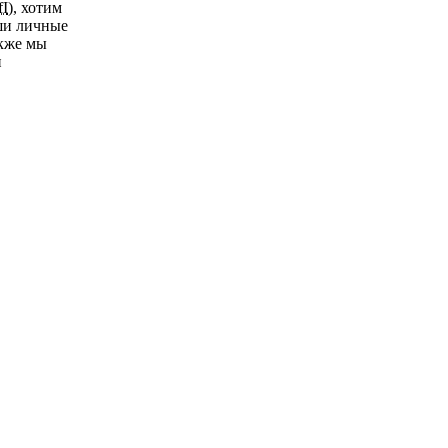
fI
), хотим
аши личные
акже мы
и