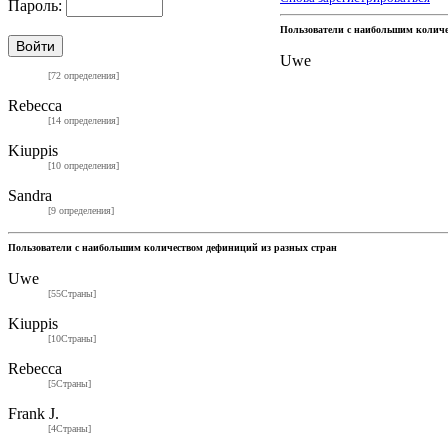
Пароль:
Пользователи с наибольшим колич
Uwe
[72 определения]
Rebecca
[14 определения]
Kiuppis
[10 определения]
Sandra
[9 определения]
Пользователи с наибольшим количеством дефиниций из разных стран
Uwe
[55Страны]
Kiuppis
[10Страны]
Rebecca
[5Страны]
Frank J.
[4Страны]