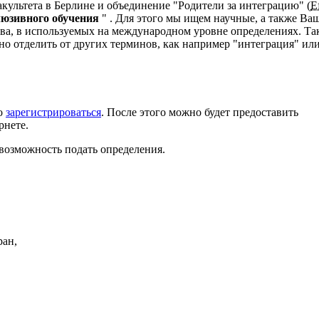
акультета в Берлине и объединение "Родители за интеграцию" (
E
юзивного обучения
" . Для этого мы ищем научные, а также В
ства, в используемых на международном уровне определениях. Т
но отделить от других терминов, как например "интеграция" ил
ко
зарегистрироваться
. После этого можно будет предоставить
рнете.
 возможность подать определения.
ран,