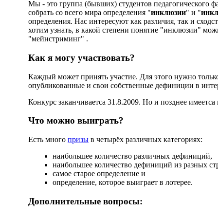
Мы - это группа (бывших) студентов педагогического ф
собрать со всего мира определения "
инклюзии
" и "
инкл
определения. Нас интересуют как различия, так и сход
хотим узнать, в какой степени понятие "инклюзии" мож
"мейнстриминг"
.
Как я могу участвовать?
Каждый может принять участие. Для этого нужно толь
опубликованные и свои собственные дефиниции в инте
Конкурс заканчиваетса 31.8.2009. Но и позднее имеетса
Что можно выиграть?
Есть много
призы
в четырёх различных категориях:
наибольшее количество различных дефиниций,
наибольшее количество дефиниций из разных ст
самое старое определение и
определение, которое выиграет в лотерее.
Дополнительные вопросы: