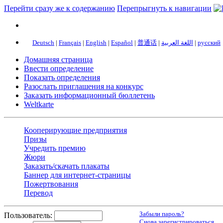
Перейти сразу же к содержанию
Перепрыгнуть к навигации
Deutsch
|
Français
|
English
|
Español
|
普通话
|
اللغة العربية
|
русский
Домашняя страница
Ввести определение
Показать определения
Разослать приглашения на конкурс
Заказать информационный бюллетень
Weltkarte
Кооперирующие предприятия
Призы
Учредить премию
Жюри
Заказать/скачать плакаты
Баннер для интернет-страницы
Пожертвования
Перевод
Забыли пароль?
Пользователь:
Снова зарегистрироваться