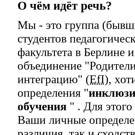
О чём идёт речь?
Мы - это группа (бывш
студентов педагогичес
факультета в Берлине и
объединение "Родители
интеграцию" (
EfI
), хо
определения "
инклюз
обучения
" . Для этог
Ваши личные определе
различия, так и сходст