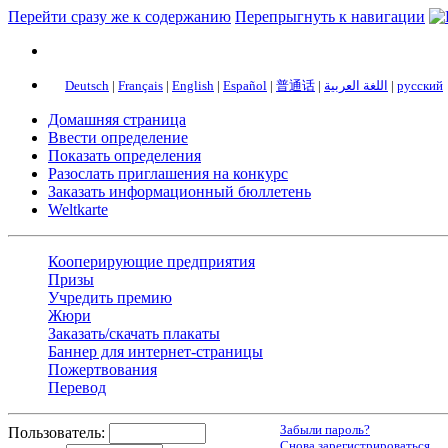
Перейти сразу же к содержанию
Перепрыгнуть к навигации
Deutsch
|
Français
|
English
|
Español
|
普通话
|
اللغة العربية
|
русский
Домашняя страница
Ввести определение
Показать определения
Разослать приглашения на конкурс
Заказать информационный бюллетень
Weltkarte
Кооперирующие предприятия
Призы
Учредить премию
Жюри
Заказать/скачать плакаты
Баннер для интернет-страницы
Пожертвования
Перевод
Забыли пароль?
Пользователь:
Снова зарегистрироваться