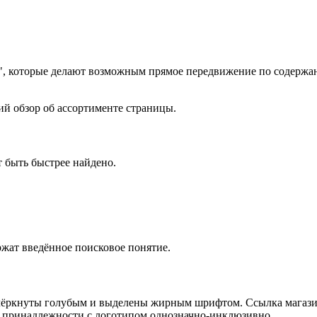
я", которые делают возможным прямое передвижение по содерж
ий обзор об ассортименте страницы.
 быть быстрее найдено.
ржат введённое поисковое понятие.
ёркнуты голубым и выделены жирным шрифтом. Ссылка магазин 
е принадлежности с логотипом однозначно-инклюзивно.