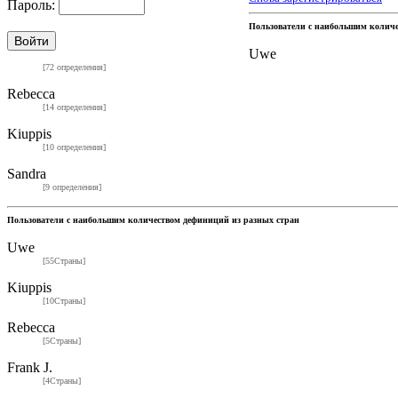
Пароль:
Пользователи с наибольшим колич
Uwe
[72 определения]
Rebecca
[14 определения]
Kiuppis
[10 определения]
Sandra
[9 определения]
Пользователи с наибольшим количеством дефиниций из разных стран
Uwe
[55Страны]
Kiuppis
[10Страны]
Rebecca
[5Страны]
Frank J.
[4Страны]