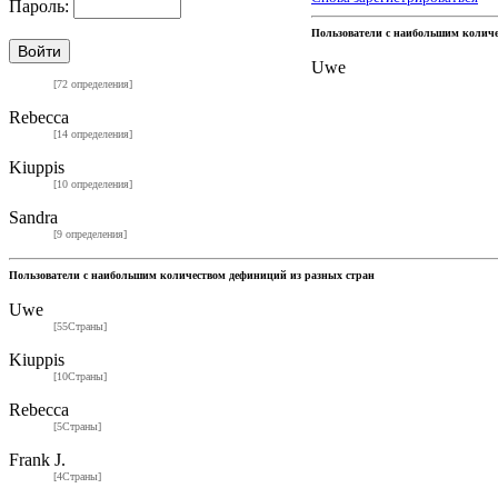
Пароль:
Пользователи с наибольшим колич
Uwe
[72 определения]
Rebecca
[14 определения]
Kiuppis
[10 определения]
Sandra
[9 определения]
Пользователи с наибольшим количеством дефиниций из разных стран
Uwe
[55Страны]
Kiuppis
[10Страны]
Rebecca
[5Страны]
Frank J.
[4Страны]