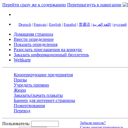
Перейти сразу же к содержанию
Перепрыгнуть к навигации
Deutsch
|
Français
|
English
|
Español
|
普通话
|
اللغة العربية
|
русский
Домашняя страница
Ввести определение
Показать определения
Разослать приглашения на конкурс
Заказать информационный бюллетень
Weltkarte
Кооперирующие предприятия
Призы
Учредить премию
Жюри
Заказать/скачать плакаты
Баннер для интернет-страницы
Пожертвования
Перевод
Забыли пароль?
Пользователь:
Снова зарегистрироваться