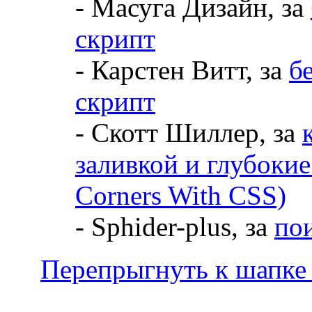
- Maсуга Дизайн, за
скрипт
- Карстен Витт, за
б
скрипт
- Скотт Шиллер, за
заливкой и глубоки
Corners With CSS)
- Sphider-plus, за
по
Перепрыгнуть к шапке